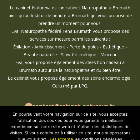
Le cabinet Natureva est un cabinet Naturopathe à Brumath
ainsi qu'un Institut de beauté à Brumath qui vous propose de
prendre un moment pour vous.
Eva, Naturopathe fédéré Fena Brumath vous propose des
services sur mesure parmi les suivants :
Épilation - Amincissement - Perte de poids - Esthétique -
Beaute naturelle - Slow Cosmétique - Minceur
Eva, vous propose également des idées bon cadeau à
Brumath autour de la naturopathie et du bien être.
Le cabinet vous propose également des soins endermologie :
Cellu m6 par LPG.
contact@cabinet-natureva.fr
07 69 29 99 59
En poursuivant votre navigation sur ce site, vous acceptez
l’utilisation des cookies pour vous garantir la meilleure
cabinet.natureva
expérience sur notre site web et réaliser des statistiques de
cabinet_natureva
visites. Si vous continuez à utiliser ce site, nous supposerons
que vous avez
lu et accepté
les conditions générales