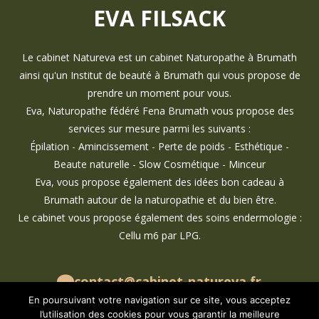
EVA FILSACK
Le cabinet Natureva est un cabinet Naturopathe à Brumath
ainsi qu'un Institut de beauté à Brumath qui vous propose de
prendre un moment pour vous.
Eva, Naturopathe fédéré Fena Brumath vous propose des
services sur mesure parmi les suivants :
Épilation - Amincissement - Perte de poids - Esthétique -
Beaute naturelle - Slow Cosmétique - Minceur
Eva, vous propose également des idées bon cadeau à
Brumath autour de la naturopathie et du bien être.
Le cabinet vous propose également des soins endermologie :
Cellu m6 par LPG.
contact@cabinet-natureva.fr
07 69 29 99 59
En poursuivant votre navigation sur ce site, vous acceptez
l’utilisation des cookies pour vous garantir la meilleure
cabinet.natureva