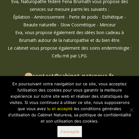
Eva, Naturopathe fédéré Fena Brumath vous propose des
services sur mesure parmi les suivants :
Épilation - Amincissement - Perte de poids - Esthétique -
Beaute naturelle - Slow Cosmétique - Minceur
Eva, vous propose également des idées bon cadeau à
Brumath autour de la naturopathie et du bien être.
Le cabinet vous propose également des soins endermologie :
Cellu m6 par LPG.
contact@cabinet-natureva.fr
07 69 29 99 59
En poursuivant votre navigation sur ce site, vous acceptez
l’utilisation des cookies pour vous garantir la meilleure
cabinet.natureva
expérience sur notre site web et réaliser des statistiques de
cabinet_natureva
visites. Si vous continuez à utiliser ce site, nous supposerons
que vous avez
lu et accepté
les conditions générales
d'utilisation du Cabinet Natureva, sa politique de confidentialité
et son utilisation des cookies.
Mentions légales
J'accepte