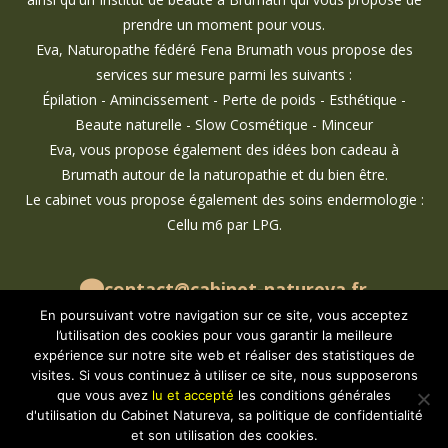
prendre un moment pour vous.
Eva, Naturopathe fédéré Fena Brumath vous propose des
services sur mesure parmi les suivants :
Épilation - Amincissement - Perte de poids - Esthétique -
Beaute naturelle - Slow Cosmétique - Minceur
Eva, vous propose également des idées bon cadeau à
Brumath autour de la naturopathie et du bien être.
Le cabinet vous propose également des soins endermologie :
Cellu m6 par LPG.
contact@cabinet-natureva.fr
07 69 29 99 59
En poursuivant votre navigation sur ce site, vous acceptez
cabinet.natureva
l’utilisation des cookies pour vous garantir la meilleure
expérience sur notre site web et réaliser des statistiques de
cabinet_natureva
visites. Si vous continuez à utiliser ce site, nous supposerons
que vous avez
lu et accepté
les conditions générales
d'utilisation du Cabinet Natureva, sa politique de confidentialité
et son utilisation des cookies.