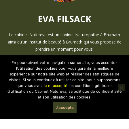
EVA FILSACK
Le cabinet Natureva est un cabinet Naturopathe à Brumath
ainsi qu'un Institut de beauté à Brumath qui vous propose de
prendre un moment pour vous.
Eva, Naturopathe fédéré Fena Brumath vous propose des
En poursuivant votre navigation sur ce site, vous acceptez
services sur mesure parmi les suivants :
l’utilisation des cookies pour vous garantir la meilleure
Épilation - Amincissement - Perte de poids - Esthétique -
expérience sur notre site web et réaliser des statistiques de
Beaute naturelle - Slow Cosmétique - Minceur
visites. Si vous continuez à utiliser ce site, nous supposerons
Eva, vous propose également des idées bon cadeau à
que vous avez
lu et accepté
les conditions générales
d'utilisation du Cabinet Natureva, sa politique de confidentialité
Brumath autour de la naturopathie et du bien être.
et son utilisation des cookies.
Le cabinet vous propose également des soins endermologie :
Cellu m6 par LPG.
J'accepte
contact@cabinet-natureva.fr